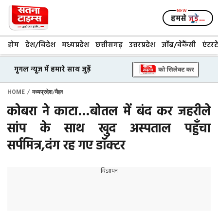
Skip
to
हमसे
जुड़े...
content
होम
देश/विदेश
मध्यप्रदेश
छत्तीसगढ़
उत्तरप्रदेश
जॉब/वेकैंसी
एंटरट
गूगल न्यूज़ में हमारे साथ जुड़ें
/
/
HOME
मध्यप्रदेश
मैहर
कोबरा ने काटा…बोतल में बंद कर जहरीले
सांप के साथ खुद अस्पताल पहुँचा
सर्पमित्र,दंग रह गए डॉक्टर
विज्ञापन