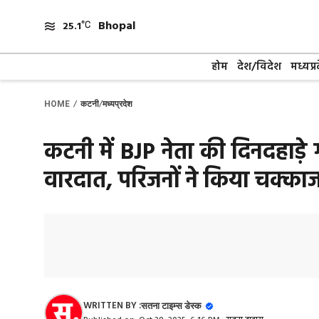
Skip
Bhopal
to
25.1
content
होम
देश/विदेश
मध्यप्र
/
/
HOME
कटनी
मध्यप्रदेश
कटनी में BJP नेता की दिनदहाड़े
वारदात, परिजनों ने किया चक्का
WRITTEN BY :
सतना टाइम्स डेस्क