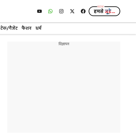
हमसे
जुड़े...
टेक/गैजेट
फैशन
धर्म
विज्ञापन