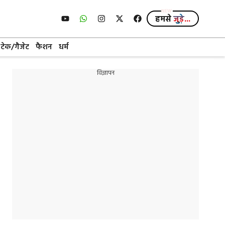
हमसे
जुड़े...
टेक/गैजेट
फैशन
धर्म
विज्ञापन