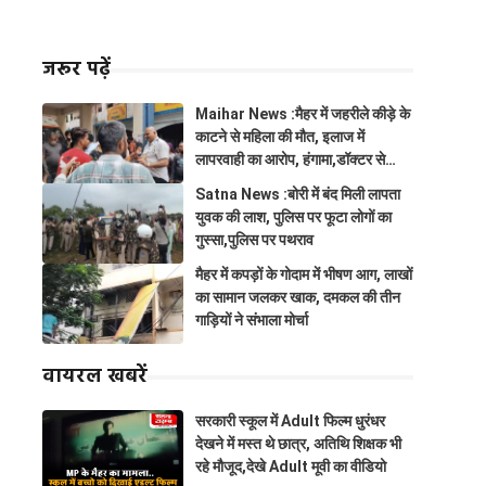
जरूर पढ़ें
Maihar News :मैहर में जहरीले कीड़े के
काटने से महिला की मौत, इलाज में
लापरवाही का आरोप, हंगामा,डॉक्टर से
झूमाझटकी
Satna News :बोरी में बंद मिली लापता
युवक की लाश, पुलिस पर फूटा लोगों का
गुस्सा,पुलिस पर पथराव
मैहर में कपड़ों के गोदाम में भीषण आग, लाखों
का सामान जलकर खाक, दमकल की तीन
गाड़ियों ने संभाला मोर्चा
वायरल खबरें
सरकारी स्कूल में Adult फिल्म धुरंधर
देखने में मस्त थे छात्र, अतिथि शिक्षक भी
रहे मौजूद,देखे Adult मूवी का वीडियो