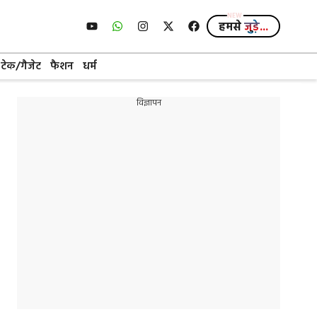
हमसे
जुड़े...
टेक/गैजेट
फैशन
धर्म
विज्ञापन