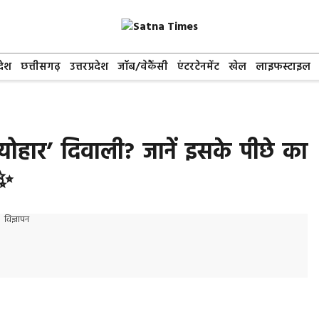
देश
छत्तीसगढ़
उत्तरप्रदेश
जॉब/वेकैंसी
एंटरटेनमेंट
खेल
लाइफस्टाइल
त्योहार’ दिवाली? जानें इसके पीछे का
✨
विज्ञापन