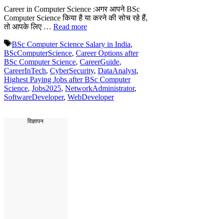
Career in Computer Science :अगर आपने BSc
Computer Science किया है या करने की सोच रहे हैं,
तो आपके लिए …
Read more
Tags
BSc Computer Science Salary in India
,
BScComputerScience
,
Career Options after
BSc Computer Science
,
CareerGuide
,
CareerInTech
,
CyberSecurity
,
DataAnalyst
,
Highest Paying Jobs after BSc Computer
Science
,
Jobs2025
,
NetworkAdministrator
,
SoftwareDeveloper
,
WebDeveloper
विज्ञापन