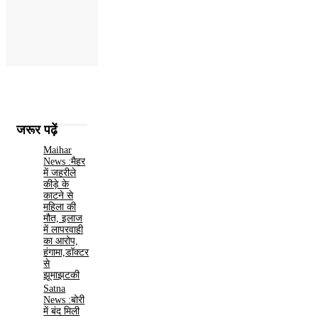
जरूर पढ़ें
Maihar
News :मैहर
में जहरीले
कीड़े के
काटने से
महिला की
मौत, इलाज
में लापरवाही
का आरोप,
हंगामा,डॉक्टर
से
झूमाझटकी
Satna
News :बोरी
में बंद मिली