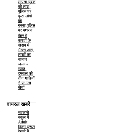
लापता युवक
की लाश,
पुलिस पर
फूटा लोगों
का
गुस्सा,पुलिस
पर पथराव
मैहर में
कपड़ों के
गोदाम में
भीषण आग,
लाखों का
सामान
जलकर
खाक,
दमकल की
तीन गाड़ियों
ने संभाला
मोर्चा
वायरल खबरें
सरकारी
स्कूल में
Adult
फिल्म धुरंधर
देखने में