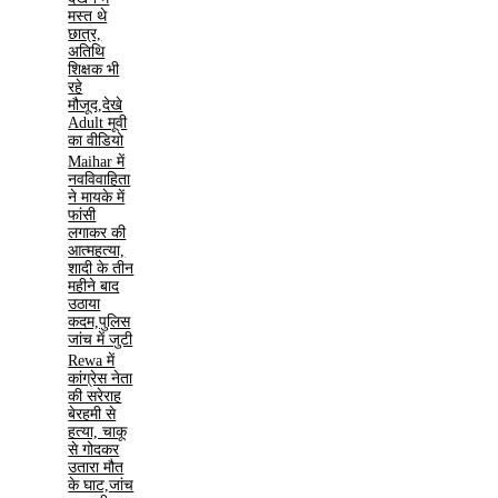
मस्त थे
छात्र,
अतिथि
शिक्षक भी
रहे
मौजूद,देखे
Adult मूवी
का वीडियो
Maihar में
नवविवाहिता
ने मायके में
फांसी
लगाकर की
आत्महत्या,
शादी के तीन
महीने बाद
उठाया
कदम,पुलिस
जांच में जुटी
Rewa में
कांग्रेस नेता
की सरेराह
बेरहमी से
हत्या, चाकू
से गोदकर
उतारा मौत
के घाट,जांच