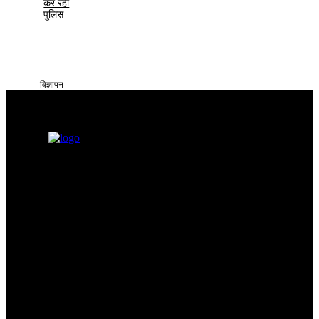
कर रही
पुलिस
विज्ञापन
सतना टाइम्स निडर, निष्पक्ष और समय पर सच्ची खबरें आप तक पहुँचाने के लिए
समर्पित है। हमारा उद्देश्य आमजन की समस्याओं को प्रमुखता से समाज और
सिस्टम के सामने रखना है
Categories
Quick Links
सतना न्यूज़
Privacy policy
भोपाल
न्यूज़
Terms & Conditions