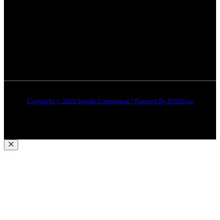
इंदौर
न्यूज़
DMCA
जबलपुर न्यूज़
Disclaimer
Quick Links
About Us
Contact Us
Copyright © 2026 Insight Corporation | Powered By
RNVLive
Close