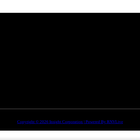
Categories
Quick Li
है। हमारा
सतना न्यूज़
Privacy poli
भोपाल
न्यूज़
Terms & Con
इंदौर
न्यूज़
DMCA
जबलपुर न्यूज़
Disclaimer
Copyright © 2026 Insight Corporation | Powered By
RNVLive