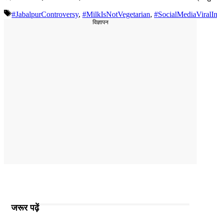
Tags
#JabalpurControversy
,
#MilkIsNotVegetarian
,
#SocialMediaViralIn
विज्ञापन
जरूर पढ़ें