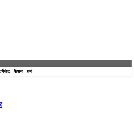
/गैजेट
फैशन
धर्म
र