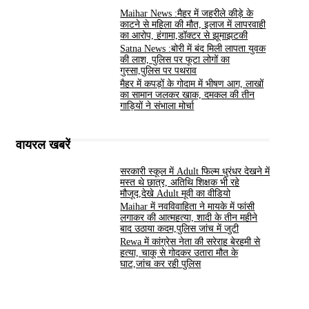
Maihar News :मैहर में जहरीले कीड़े के
काटने से महिला की मौत, इलाज में लापरवाही
का आरोप, हंगामा,डॉक्टर से झूमाझटकी
Satna News :बोरी में बंद मिली लापता युवक
की लाश, पुलिस पर फूटा लोगों का
गुस्सा,पुलिस पर पथराव
मैहर में कपड़ों के गोदाम में भीषण आग, लाखों
का सामान जलकर खाक, दमकल की तीन
गाड़ियों ने संभाला मोर्चा
वायरल खबरें
सरकारी स्कूल में Adult फिल्म धुरंधर देखने में
मस्त थे छात्र, अतिथि शिक्षक भी रहे
मौजूद,देखे Adult मूवी का वीडियो
Maihar में नवविवाहिता ने मायके में फांसी
लगाकर की आत्महत्या, शादी के तीन महीने
बाद उठाया कदम,पुलिस जांच में जुटी
Rewa में कांग्रेस नेता की सरेराह बेरहमी से
हत्या, चाकू से गोदकर उतारा मौत के
घाट,जांच कर रही पुलिस