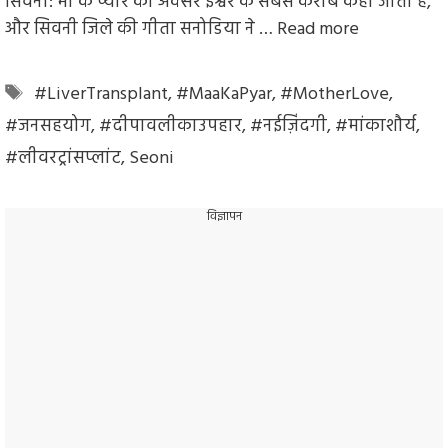
सिवनी: मां के प्यार को अक्सर ईश्वर के सबसे करीब कहा जाता है,
और सिवनी जिले की गीता सनोडिया ने …
Read more
Tags
#LiverTransplant
,
#MaaKaPyar
,
#MotherLove
,
#जनसहयोग
,
#दीपावलीकाउपहार
,
#नईज़िंदगी
,
#मांकाशौर्य
,
#लीवरट्रांसप्लांट
,
Seoni
विज्ञापन