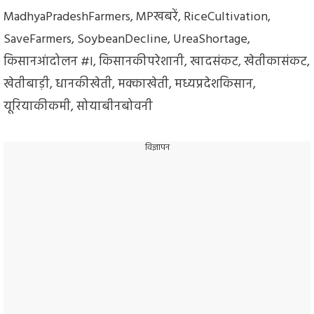
MadhyaPradeshFarmers
,
MPखबरें
,
RiceCultivation
,
SaveFarmers
,
SoybeanDecline
,
UreaShortage
,
किसानआंदोलन #l
,
किसानकीपरेशानी
,
खादसंकट
,
खेतीकासंकट
,
खेतीबाड़ी
,
धानकीखेती
,
मक्काखेती
,
मध्यप्रदेशकिसान
,
यूरियाकीकमी
,
सोयाबीनबोवनी
विज्ञापन