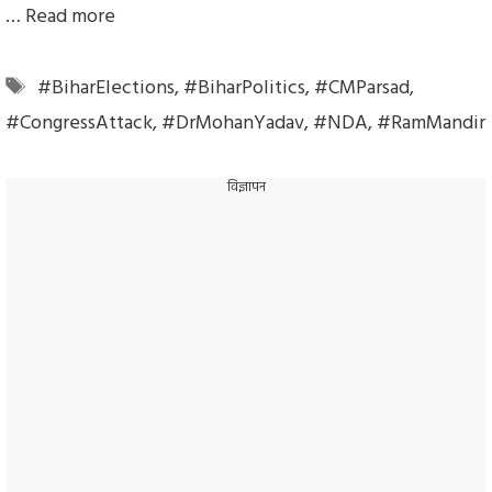
…
Read more
Tags
#BiharElections
,
#BiharPolitics
,
#CMParsad
,
#CongressAttack
,
#DrMohanYadav
,
#NDA
,
#RamMandir
विज्ञापन