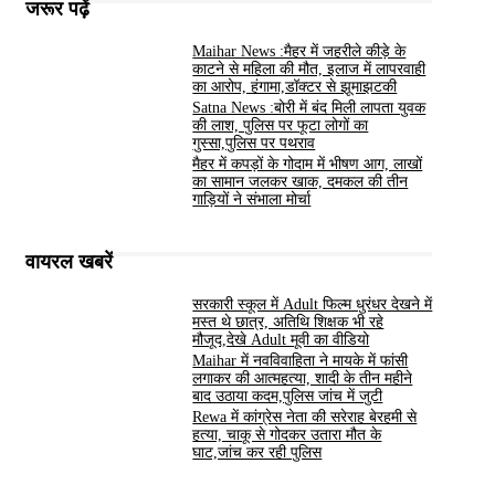
जरूर पढ़ें
Maihar News :मैहर में जहरीले कीड़े के
काटने से महिला की मौत, इलाज में लापरवाही
का आरोप, हंगामा,डॉक्टर से झूमाझटकी
Satna News :बोरी में बंद मिली लापता युवक
की लाश, पुलिस पर फूटा लोगों का
गुस्सा,पुलिस पर पथराव
मैहर में कपड़ों के गोदाम में भीषण आग, लाखों
का सामान जलकर खाक, दमकल की तीन
गाड़ियों ने संभाला मोर्चा
वायरल खबरें
सरकारी स्कूल में Adult फिल्म धुरंधर देखने में
मस्त थे छात्र, अतिथि शिक्षक भी रहे
मौजूद,देखे Adult मूवी का वीडियो
Maihar में नवविवाहिता ने मायके में फांसी
लगाकर की आत्महत्या, शादी के तीन महीने
बाद उठाया कदम,पुलिस जांच में जुटी
Rewa में कांग्रेस नेता की सरेराह बेरहमी से
हत्या, चाकू से गोदकर उतारा मौत के
घाट,जांच कर रही पुलिस