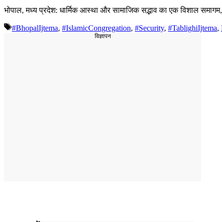
भोपाल, मध्य प्रदेश: धार्मिक आस्था और सामाजिक सद्भाव का एक विशाल समागम,
Tags
#BhopalIjtema
,
#IslamicCongregation
,
#Security
,
#TablighiIjtema
,
विज्ञापन