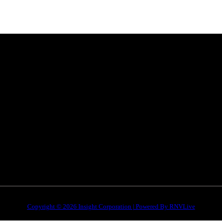
Categories
Quick Li
है। हमारा
सतना न्यूज़
Privacy poli
भोपाल
न्यूज़
Terms & Con
इंदौर
न्यूज़
DMCA
जबलपुर न्यूज़
Disclaimer
Copyright © 2026 Insight Corporation | Powered By
RNVLive