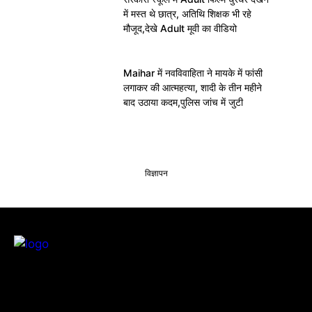
में मस्त थे छात्र, अतिथि शिक्षक भी रहे
मौजूद,देखे Adult मूवी का वीडियो
Maihar में नवविवाहिता ने मायके में फांसी
लगाकर की आत्महत्या, शादी के तीन महीने
बाद उठाया कदम,पुलिस जांच में जुटी
विज्ञापन
सतना टाइम्स निडर, निष्पक्ष और समय पर सच्ची खबरें आप तक पहुँचाने के लिए
समर्पित है। हमारा उद्देश्य आमजन की समस्याओं को प्रमुखता से समाज और सिस्टम के
सामने रखना है