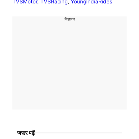
TVSMotor
,
TVSRacing
,
YoungIndiaRides
विज्ञापन
जरूर पढ़ें