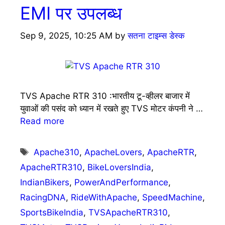
EMI पर उपलब्ध
Sep 9, 2025, 10:25 AM
by
सतना टाइम्स डेस्क
TVS Apache RTR 310 :भारतीय टू-व्हीलर बाजार में
युवाओं की पसंद को ध्यान में रखते हुए TVS मोटर कंपनी ने …
Read more
Tags
Apache310
,
ApacheLovers
,
ApacheRTR
,
ApacheRTR310
,
BikeLoversIndia
,
IndianBikers
,
PowerAndPerformance
,
RacingDNA
,
RideWithApache
,
SpeedMachine
,
SportsBikeIndia
,
TVSApacheRTR310
,