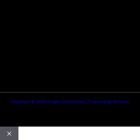
Categories
Quick Links
सतना न्यूज़
Privacy policy
भोपाल
न्यूज़
Terms & Conditions
इंदौर
न्यूज़
DMCA
जबलपुर न्यूज़
Disclaimer
Quick Links
About Us
Contact Us
Copyright © 2026 Insight Corporation | Powered By
RNVLive