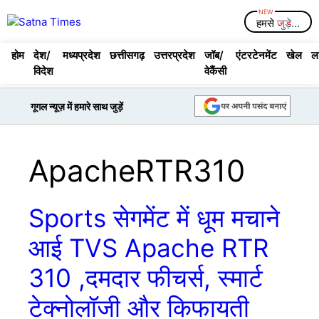
Skip
Menu
हमसे
जुड़े...
to
content
होम
देश/
मध्यप्रदेश
छत्तीसगढ़
उत्तरप्रदेश
जॉब/
एंटरटेनमेंट
खेल
ल
विदेश
वेकैंसी
गूगल न्यूज़ में हमारे साथ जुड़ें
ApacheRTR310
Sports सेगमेंट में धूम मचाने
आई TVS Apache RTR
310 ,दमदार फीचर्स, स्मार्ट
टेक्नोलॉजी और किफायती