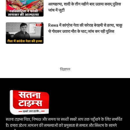
आत्महत्या, शादी के तीन महीने बाद उठाया कदम,पुलिस
जांच में जुटी
Rewa में कांग्रेस नेता की सरेराह बेरहमी से हत्या, चाकू
से गोदकर उतारा मौत के घाट,जांच कर रही पुलिस
विज्ञापन
सतना टाइम्स निडर, निष्पक्ष और समय पर सच्ची खबरें आप तक पहुँचाने के लिए समर्पित
है। हमारा उद्देश्य आमजन की समस्याओं को प्रमुखता से समाज और सिस्टम के सामने