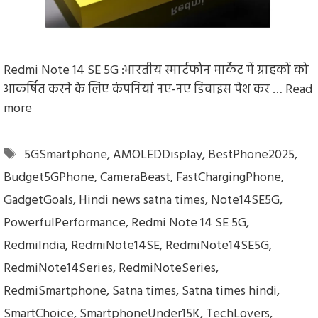
Redmi Note 14 SE 5G :भारतीय स्मार्टफोन मार्केट में ग्राहकों को
आकर्षित करने के लिए कंपनियां नए-नए डिवाइस पेश कर …
Read
more
Tags
5GSmartphone
,
AMOLEDDisplay
,
BestPhone2025
,
Budget5GPhone
,
CameraBeast
,
FastChargingPhone
,
GadgetGoals
,
Hindi news satna times
,
Note14SE5G
,
PowerfulPerformance
,
Redmi Note 14 SE 5G
,
RedmiIndia
,
RedmiNote14SE
,
RedmiNote14SE5G
,
RedmiNote14Series
,
RedmiNoteSeries
,
RedmiSmartphone
,
Satna times
,
Satna times hindi
,
SmartChoice
,
SmartphoneUnder15K
,
TechLovers
,