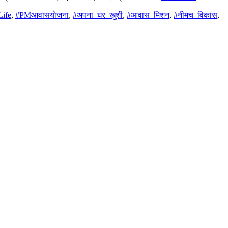
ife
,
#PMआवासयोजना
,
#अपना_घर_खुशी
,
#आवास_मिशन
,
#नीमच_विकास
,