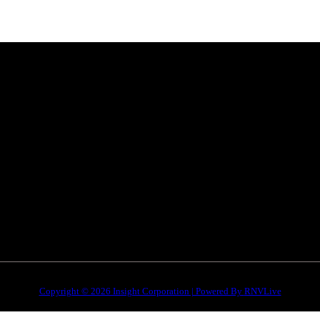
Categories
Quick Li
है। हमारा
सतना न्यूज़
Privacy poli
भोपाल
न्यूज़
Terms & Con
इंदौर
न्यूज़
DMCA
जबलपुर न्यूज़
Disclaimer
Copyright © 2026 Insight Corporation | Powered By
RNVLive