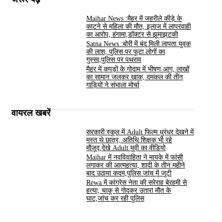
Maihar News :मैहर में जहरीले कीड़े के
काटने से महिला की मौत, इलाज में लापरवाही
का आरोप, हंगामा,डॉक्टर से झूमाझटकी
Satna News :बोरी में बंद मिली लापता युवक
की लाश, पुलिस पर फूटा लोगों का
गुस्सा,पुलिस पर पथराव
मैहर में कपड़ों के गोदाम में भीषण आग, लाखों
का सामान जलकर खाक, दमकल की तीन
गाड़ियों ने संभाला मोर्चा
वायरल खबरें
सरकारी स्कूल में Adult फिल्म धुरंधर देखने में
मस्त थे छात्र, अतिथि शिक्षक भी रहे
मौजूद,देखे Adult मूवी का वीडियो
Maihar में नवविवाहिता ने मायके में फांसी
लगाकर की आत्महत्या, शादी के तीन महीने
बाद उठाया कदम,पुलिस जांच में जुटी
Rewa में कांग्रेस नेता की सरेराह बेरहमी से
हत्या, चाकू से गोदकर उतारा मौत के
घाट,जांच कर रही पुलिस