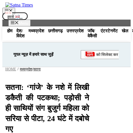
Skip
to
Menu
content
हमसे
जुड़े...
Menu
होम
देश/
मध्यप्रदेश
छत्तीसगढ़
उत्तरप्रदेश
जॉब/
एंटरटेनमेंट
खेल
विदेश
वेकैंसी
गूगल न्यूज़ में हमारे साथ जुड़ें
HOME
/
मध्यप्रदेश
/
सतना
सतना: ‘गांजे’ के नशे में लिखी
डकैती की पटकथा; पड़ोसी ने
ही साथियों संग बुजुर्ग महिला को
सरिया से पीटा, 24 घंटे में दबोचे
गए