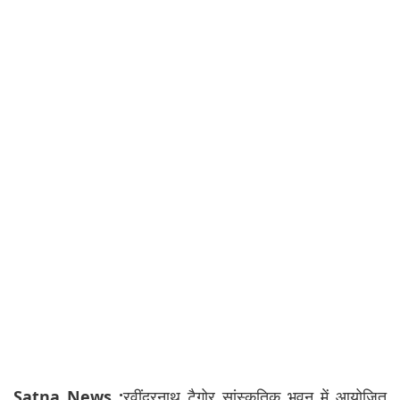
Satna News :
रवींद्रनाथ टैगोर सांस्कृतिक भवन में आयोजित