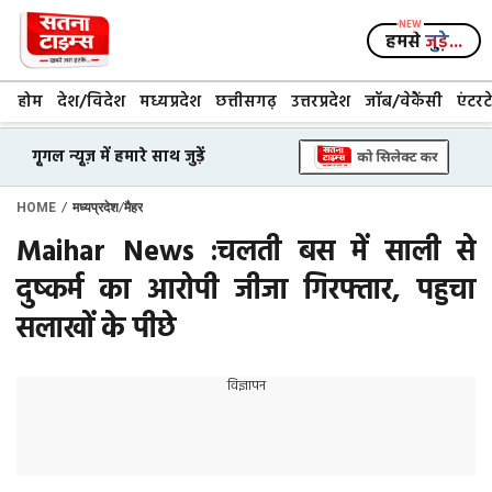
Skip
to
हमसे
जुड़े...
content
होम
देश/विदेश
मध्यप्रदेश
छत्तीसगढ़
उत्तरप्रदेश
जॉब/वेकैंसी
एंटरट
गूगल न्यूज़ में हमारे साथ जुड़ें
/
/
HOME
मध्यप्रदेश
मैहर
Maihar News :चलती बस में साली से
दुष्कर्म का आरोपी जीजा गिरफ्तार, पहुचा
सलाखों के पीछे
विज्ञापन