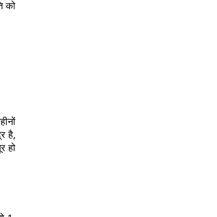
ि को
हीनों
र है,
ूर हो