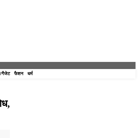
/गैजेट
फैशन
धर्म
ोध,