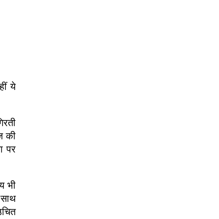
ीं ये
गिरती
ाज की
ा पर
्य भी
े साथ
उचित