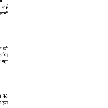
तो 1-
कि कई
सानों
ाज को
अग्नि
ा रहा
 बैठे
अब इस