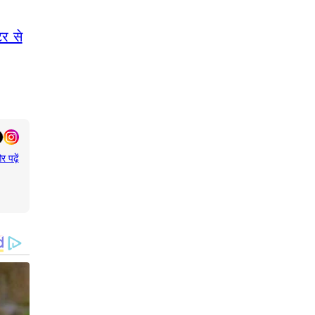
र से
र पढ़ें