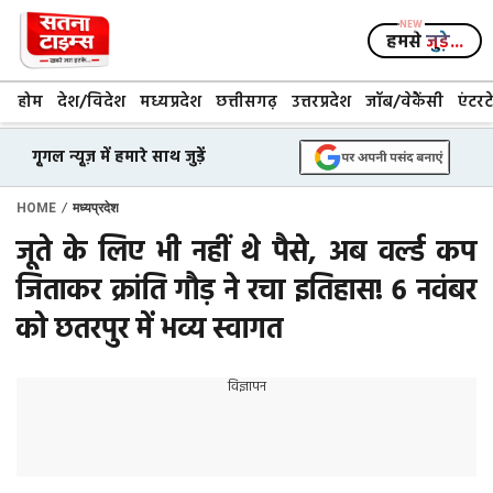
Skip
to
हमसे
जुड़े...
content
होम
देश/विदेश
मध्यप्रदेश
छत्तीसगढ़
उत्तरप्रदेश
जॉब/वेकैंसी
एंटरट
गूगल न्यूज़ में हमारे साथ जुड़ें
/
HOME
मध्यप्रदेश
जूते के लिए भी नहीं थे पैसे, अब वर्ल्ड कप
जिताकर क्रांति गौड़ ने रचा इतिहास! 6 नवंबर
को छतरपुर में भव्य स्वागत
विज्ञापन