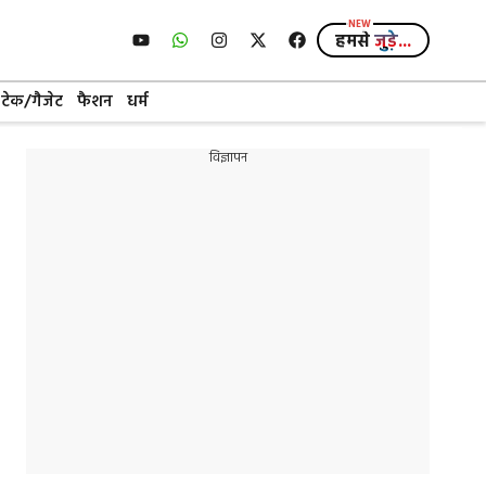
हमसे
जुड़े...
टेक/गैजेट
फैशन
धर्म
विज्ञापन