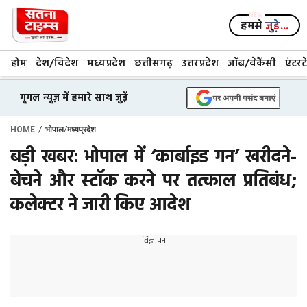
Skip
to
हमसे
जुड़े...
content
होम
देश/विदेश
मध्यप्रदेश
छत्तीसगढ़
उत्तरप्रदेश
जॉब/वेकैंसी
एंटरट
गूगल न्यूज़ में हमारे साथ जुड़ें
/
/
HOME
भोपाल
मध्यप्रदेश
बड़ी खबर: भोपाल में ‘कार्बाइड गन’ खरीदने-
बेचने और स्टॉक करने पर तत्काल प्रतिबंध;
कलेक्टर ने जारी किए आदेश
विज्ञापन