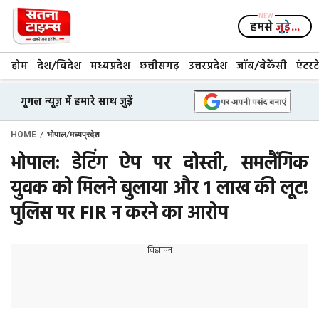
Skip
to
हमसे
जुड़े...
content
होम
देश/विदेश
मध्यप्रदेश
छत्तीसगढ़
उत्तरप्रदेश
जॉब/वेकैंसी
एंटरट
गूगल न्यूज़ में हमारे साथ जुड़ें
/
/
HOME
भोपाल
मध्यप्रदेश
भोपाल: डेटिंग ऐप पर दोस्ती, समलैंगिक
युवक को मिलने बुलाया और ₹1 लाख की लूट!
पुलिस पर FIR न करने का आरोप
विज्ञापन