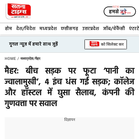
Skip
to
हमसे
जुड़े...
content
होम
देश/विदेश
मध्यप्रदेश
छत्तीसगढ़
उत्तरप्रदेश
जॉब/वेकैंसी
एंटरट
गूगल न्यूज़ में हमारे साथ जुड़ें
/
/
HOME
मध्यप्रदेश
मैहर
मैहर: बीच सड़क पर फूटा ‘पानी का
ज्वालामुखी’, 4 इंच धंस गई सड़क; कॉलेज
और हॉस्टल में घुसा सैलाब, कंपनी की
गुणवत्ता पर सवाल
विज्ञापन