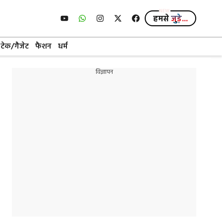
हमसे
जुड़े...
टेक/गैजेट
फैशन
धर्म
विज्ञापन