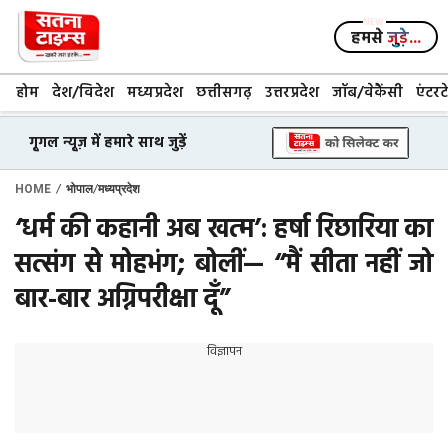
Skip
to
हमसे
जुड़े...
content
होम
देश/विदेश
मध्यप्रदेश
छत्तीसगढ़
उत्तरप्रदेश
जॉब/वेकैंसी
एंटरट
गूगल न्यूज़ में हमारे साथ जुड़ें
/
/
HOME
भोपाल
मध्यप्रदेश
‘धर्म की कहानी अब खत्म’: हर्षा रिछारिया का
सत्संग से मोहभंग; बोलीं— “मैं सीता नहीं जो
बार-बार अग्निपरीक्षा दूँ”
विज्ञापन