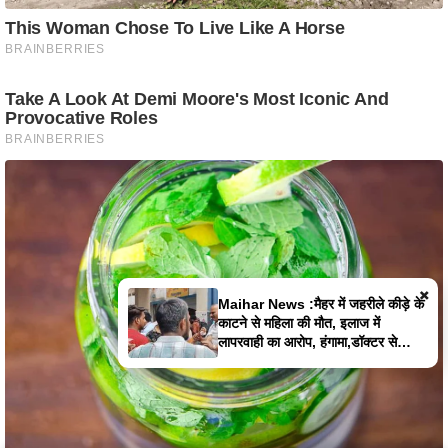
×
Maihar News :मैहर में जहरीले कीड़े के
काटने से महिला की मौत, इलाज में
लापरवाही का आरोप, हंगामा,डॉक्टर से
झूमाझटकी