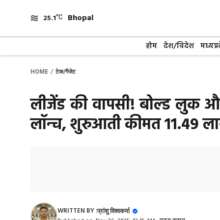
Skip
Bhopal
to
25.1
content
होम
देश/विदेश
मध्यप्र
/
HOME
टेक/गैजेट
लीजेंड की वापसी! बोल्ड लुक औ
लॉन्च, शुरुआती कीमत ₹11.49 ल
WRITTEN BY :
प्रांशु विश्वकर्मा