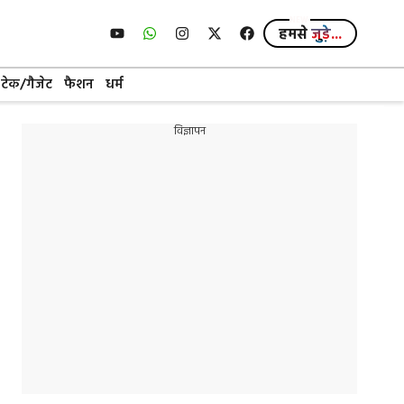
हमसे
जुड़े...
टेक/गैजेट
फैशन
धर्म
विज्ञापन