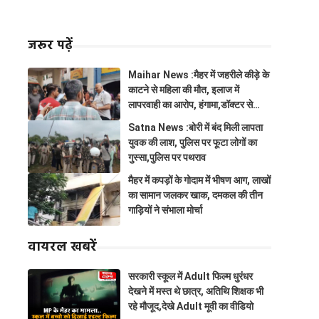
जरूर पढ़ें
Maihar News :मैहर में जहरीले कीड़े के
काटने से महिला की मौत, इलाज में
लापरवाही का आरोप, हंगामा,डॉक्टर से
झूमाझटकी
Satna News :बोरी में बंद मिली लापता
युवक की लाश, पुलिस पर फूटा लोगों का
गुस्सा,पुलिस पर पथराव
मैहर में कपड़ों के गोदाम में भीषण आग, लाखों
का सामान जलकर खाक, दमकल की तीन
गाड़ियों ने संभाला मोर्चा
वायरल खबरें
सरकारी स्कूल में Adult फिल्म धुरंधर
देखने में मस्त थे छात्र, अतिथि शिक्षक भी
रहे मौजूद,देखे Adult मूवी का वीडियो