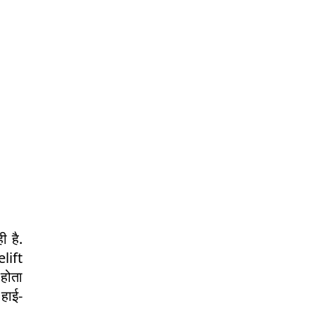
 है.
elift
 होता
हाई-