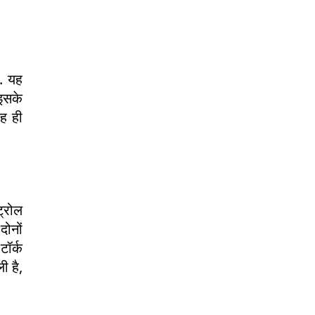
. यह
इसके
रह ही
्रोल
ोनों
ॉर्क
ी है,