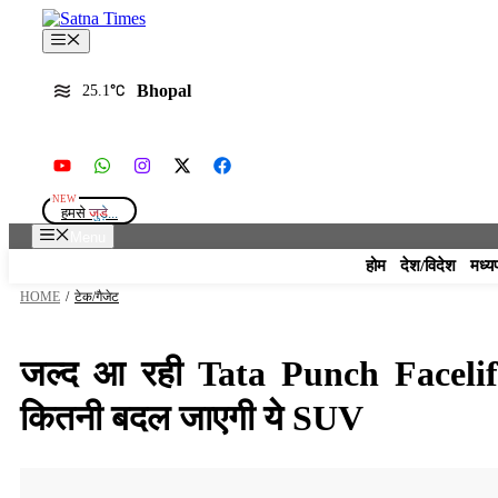
Skip
to
Menu
content
Bhopal
25.1
हमसे
जुड़े...
Menu
होम
देश/विदेश
मध्य
HOME
/
टेक/गैजेट
जल्द आ रही Tata Punch Facelift, 
कितनी बदल जाएगी ये SUV