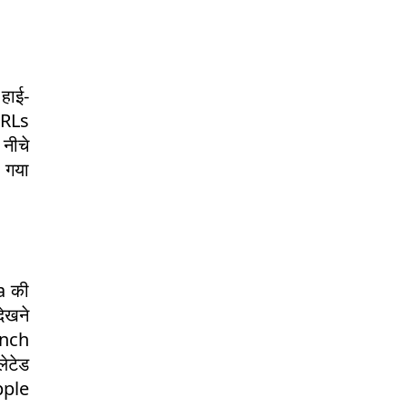
हाई-
DRLs
 नीचे
ा गया
ta की
देखने
Punch
लेटेड
pple