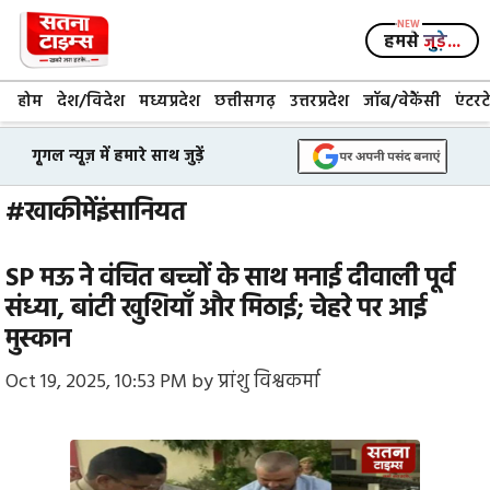
Skip
to
हमसे
जुड़े...
content
होम
देश/विदेश
मध्यप्रदेश
छत्तीसगढ़
उत्तरप्रदेश
जॉब/वेकैंसी
एंटरट
गूगल न्यूज़ में हमारे साथ जुड़ें
#खाकीमेंइंसानियत
SP मऊ ने वंचित बच्चों के साथ मनाई दीवाली पूर्व
संध्या, बांटी खुशियाँ और मिठाई; चेहरे पर आई
मुस्कान
Oct 19, 2025, 10:53 PM
by
प्रांशु विश्वकर्मा