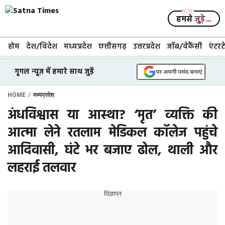
Skip
to
हमसे
जुड़े...
content
होम
देश/विदेश
मध्यप्रदेश
छत्तीसगढ़
उत्तरप्रदेश
जॉब/वेकैंसी
एंटरट
गूगल न्यूज़ में हमारे साथ जुड़ें
/
HOME
मध्यप्रदेश
अंधविश्वास या आस्था? ‘मृत’ व्यक्ति की
आत्मा लेने रतलाम मेडिकल कॉलेज पहुंचे
आदिवासी, घंटे भर बजाए ढोल, थाली और
लहराई तलवार
विज्ञापन