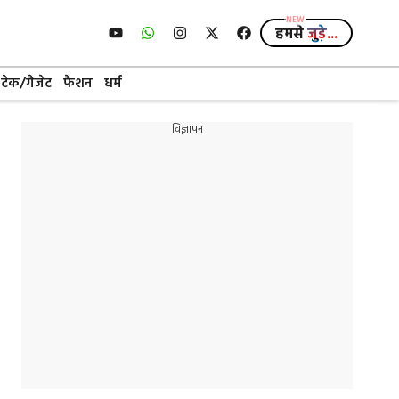
हमसे
जुड़े...
टेक/गैजेट
फैशन
धर्म
विज्ञापन