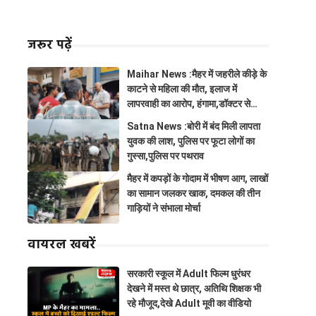
जरूर पढ़ें
Maihar News :मैहर में जहरीले कीड़े के
काटने से महिला की मौत, इलाज में
लापरवाही का आरोप, हंगामा,डॉक्टर से
झूमाझटकी
Satna News :बोरी में बंद मिली लापता
युवक की लाश, पुलिस पर फूटा लोगों का
गुस्सा,पुलिस पर पथराव
मैहर में कपड़ों के गोदाम में भीषण आग, लाखों
का सामान जलकर खाक, दमकल की तीन
गाड़ियों ने संभाला मोर्चा
वायरल खबरें
सरकारी स्कूल में Adult फिल्म धुरंधर
देखने में मस्त थे छात्र, अतिथि शिक्षक भी
रहे मौजूद,देखे Adult मूवी का वीडियो