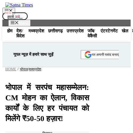
Skip
to
Menu
content
हमसे
जुड़े...
Menu
होम
देश/
मध्यप्रदेश
छत्तीसगढ़
उत्तरप्रदेश
जॉब/
एंटरटेनमेंट
खेल
विदेश
वेकैंसी
गूगल न्यूज़ में हमारे साथ जुड़ें
HOME
/
भोपाल
/
मध्यप्रदेश
भोपाल में सरपंच महासम्मेलन:
CM मोहन का ऐलान, विकास
कार्यों के लिए हर पंचायत को
मिलेंगे ₹50-50 हज़ार!