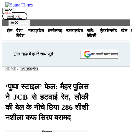
Skip
to
Menu
content
हमसे
जुड़े...
Menu
होम
देश/
मध्यप्रदेश
छत्तीसगढ़
उत्तरप्रदेश
जॉब/
एंटरटेनमेंट
खेल
विदेश
वेकैंसी
गूगल न्यूज़ में हमारे साथ जुड़ें
HOME
/
मध्यप्रदेश
/
मैहर
‘पुष्पा स्टाइल’ फेल: मैहर पुलिस
ने JCB से हटवाई रेत, लौकी
की बेल के नीचे छिपा 286 शीशी
नशीला कफ सिरप बरामद