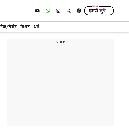
हमसे
जुड़े...
टेक/गैजेट
फैशन
धर्म
विज्ञापन