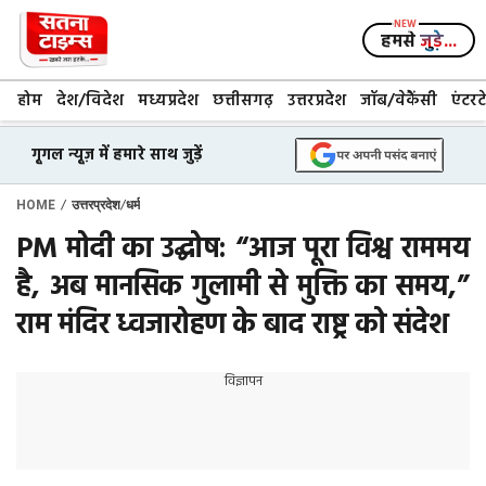
Skip
to
हमसे
जुड़े...
content
होम
देश/विदेश
मध्यप्रदेश
छत्तीसगढ़
उत्तरप्रदेश
जॉब/वेकैंसी
एंटरट
गूगल न्यूज़ में हमारे साथ जुड़ें
/
/
HOME
उत्तरप्रदेश
धर्म
PM मोदी का उद्घोष: “आज पूरा विश्व राममय
है, अब मानसिक गुलामी से मुक्ति का समय,”
राम मंदिर ध्वजारोहण के बाद राष्ट्र को संदेश
विज्ञापन