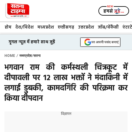
Skip
to
हमसे
जुड़े...
content
होम
देश/विदेश
मध्यप्रदेश
छत्तीसगढ़
उत्तरप्रदेश
जॉब/वेकैंसी
एंटरट
गूगल न्यूज़ में हमारे साथ जुड़ें
/
/
HOME
मध्यप्रदेश
सतना
भगवान राम की कर्मस्थली चित्रकूट में
दीपावली पर 12 लाख भक्तों ने मंदाकिनी में
लगाई डुबकी, कामदगिरि की परिक्रमा कर
किया दीपदान
विज्ञापन