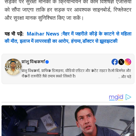
सड़कों पर सुरक्षा मानकों के क्रियान्वयन का काम विशेषज्ञ एजेंसियों
को सौंपा जाएगा ताकि हर सड़क पर आवश्यक साइनबोर्ड, रिफ्लेक्टर
और सुरक्षा मानक सुनिश्चित किए जा सकें।
यह भी पढ़ें:
Maihar News :मैहर में जहरीले कीड़े के काटने से महिला
की मौत, इलाज में लापरवाही का आरोप, हंगामा,डॉक्टर से झूमाझटकी
प्रांशु विश्वकर्मा
प्रांशु विश्वकर्मा, ग्राफिक डिजाइनर, वीडियो एडिटर और कंटेंट राइटर है।जो बिजनेश और
नौकरी राजनीति जैसे तमाम खबरे लिखते है।
... और पढ़ें