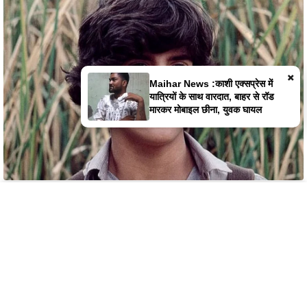
×
Maihar News :मैहर में जहरीले कीड़े के
काटने से महिला की मौत, इलाज में
लापरवाही का आरोप, हंगामा,डॉक्टर से
झूमाझटकी
Home
Latest News
Satna News
Instagram