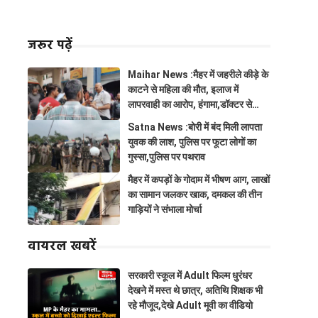
जरूर पढ़ें
Maihar News :मैहर में जहरीले कीड़े के
काटने से महिला की मौत, इलाज में
लापरवाही का आरोप, हंगामा,डॉक्टर से
झूमाझटकी
Satna News :बोरी में बंद मिली लापता
युवक की लाश, पुलिस पर फूटा लोगों का
गुस्सा,पुलिस पर पथराव
मैहर में कपड़ों के गोदाम में भीषण आग, लाखों
का सामान जलकर खाक, दमकल की तीन
गाड़ियों ने संभाला मोर्चा
वायरल खबरें
सरकारी स्कूल में Adult फिल्म धुरंधर
देखने में मस्त थे छात्र, अतिथि शिक्षक भी
रहे मौजूद,देखे Adult मूवी का वीडियो