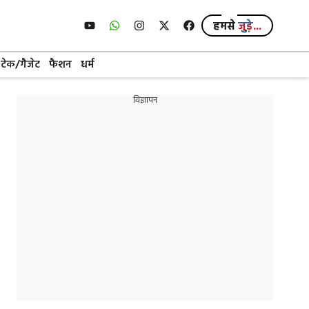
हमसे
जुड़े...
टेक/गैजेट
फैशन
धर्म
विज्ञापन