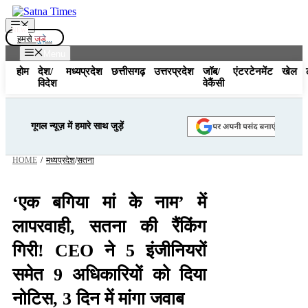
Skip
to
Menu
content
हमसे
जुड़े...
Menu
होम
देश/
मध्यप्रदेश
छत्तीसगढ़
उत्तरप्रदेश
जॉब/
एंटरटेनमेंट
खेल
विदेश
वेकैंसी
गूगल न्यूज़ में हमारे साथ जुड़ें
HOME
/
मध्यप्रदेश
/
सतना
‘एक बगिया मां के नाम’ में
लापरवाही, सतना की रैंकिंग
गिरी! CEO ने 5 इंजीनियरों
समेत 9 अधिकारियों को दिया
नोटिस, 3 दिन में मांगा जवाब