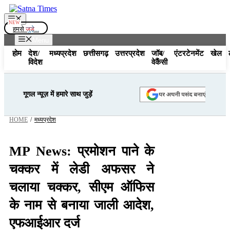
Skip
to
Menu
content
हमसे
जुड़े...
Menu
होम
देश/
मध्यप्रदेश
छत्तीसगढ़
उत्तरप्रदेश
जॉब/
एंटरटेनमेंट
खेल
विदेश
वेकैंसी
गूगल न्यूज़ में हमारे साथ जुड़ें
HOME
/
मध्यप्रदेश
MP News: प्रमोशन पाने के
चक्कर में लेडी अफसर ने
चलाया चक्कर, सीएम ऑफिस
के नाम से बनाया जाली आदेश,
एफआईआर दर्ज