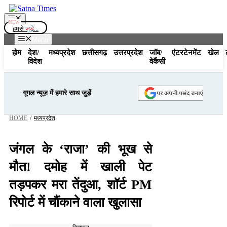
Skip
to
Menu
content
हमसे
जुड़े...
Menu
होम
देश/
मध्यप्रदेश
छत्तीसगढ़
उत्तरप्रदेश
जॉब/
एंटरटेनमेंट
खेल
विदेश
वेकैंसी
गूगल न्यूज़ में हमारे साथ जुड़ें
HOME
/
मध्यप्रदेश
जंगल के ‘राजा’ की भूख से
मौत! दमोह में खाली पेट
तड़पकर मरा तेंदुआ, शॉर्ट PM
रिपोर्ट में चौंकाने वाला खुलासा