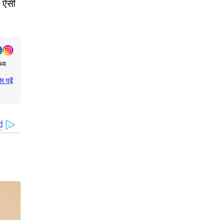
ि ऐसी
थ्य
र पढ़ें