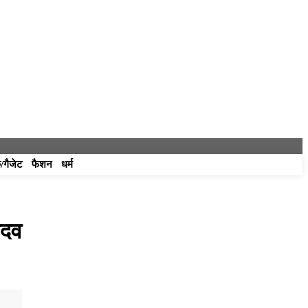
/गैजेट
फैशन
धर्म
ादव