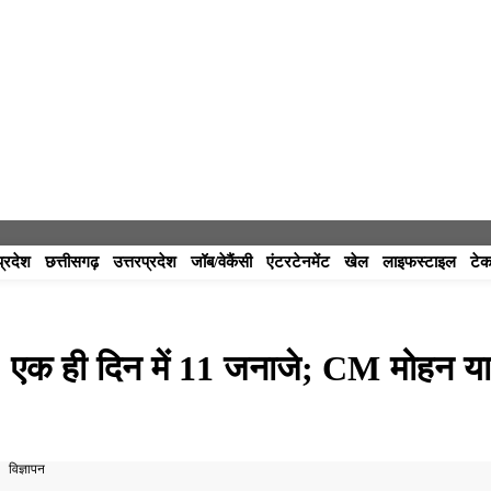
प्रदेश
छत्तीसगढ़
उत्तरप्रदेश
जॉब/वेकैंसी
एंटरटेनमेंट
खेल
लाइफस्टाइल
टेक
म, एक ही दिन में 11 जनाजे; CM मोहन य
विज्ञापन