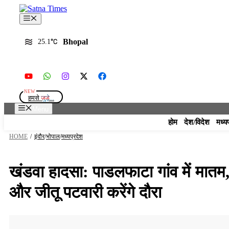
Skip
to
Menu
content
Bhopal
25.1
हमसे
जुड़े...
Menu
होम
देश/विदेश
मध्य
HOME
/
इंदौर
/
भोपाल
/
मध्यप्रदेश
खंडवा हादसा: पाडलफाटा गांव में मात
और जीतू पटवारी करेंगे दौरा