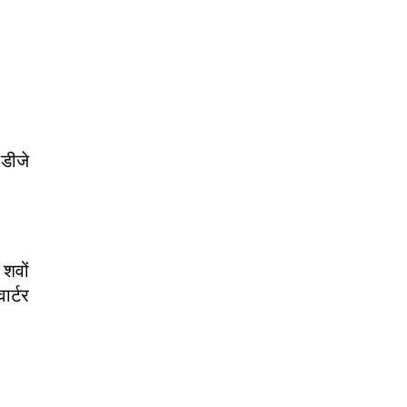
 डीजे
 शवों
ार्टर