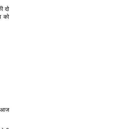
की दो
ंव को
, आज