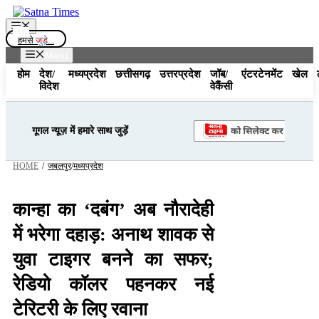
Skip
to
Menu
content
हमसे
जुड़े...
Menu
होम
देश/
मध्यप्रदेश
छत्तीसगढ़
उत्तरप्रदेश
जॉब/
एंटरटेनमेंट
खेल
विदेश
वेकैंसी
गूगल न्यूज़ में हमारे साथ जुड़ें
HOME
/
जबलपुर
/
मध्यप्रदेश
कान्हा का ‘दबंग’ अब नौरादेही
में भरेगा दहाड़: अनाथ शावक से
युवा टाइगर बनने का सफर;
रेडियो कॉलर पहनकर नई
टेरिटरी के लिए रवाना