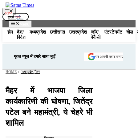
Skip
to
Menu
content
हमसे
जुड़े...
Menu
होम
देश/
मध्यप्रदेश
छत्तीसगढ़
उत्तरप्रदेश
जॉब/
एंटरटेनमेंट
खेल
विदेश
वेकैंसी
गूगल न्यूज़ में हमारे साथ जुड़ें
HOME
/
मध्यप्रदेश
/
मैहर
मैहर में भाजपा जिला
कार्यकारिणी की घोषणा, जितेंद्र
पटेल बने महामंत्री, ये चेहरे भी
शामिल