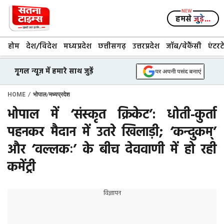
Skip
to
हमसे
जुड़े...
content
होम
देश/विदेश
मध्यप्रदेश
छत्तीसगढ़
उत्तरप्रदेश
जॉब/वेकैंसी
एंटरट
गूगल न्यूज़ में हमारे साथ जुड़ें
/
/
HOME
भोपाल
मध्यप्रदेश
भोपाल में ‘संस्कृत क्रिकेट’: धोती-कुर्ता
पहनकर मैदान में उतरे खिलाड़ी; ‘कन्दुकम्’
और ‘वल्लकः’ के बीच देववाणी में हो रही
कमेंट्री
विज्ञापन