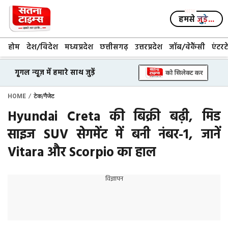
Skip
to
हमसे
जुड़े...
content
होम
देश/विदेश
मध्यप्रदेश
छत्तीसगढ़
उत्तरप्रदेश
जॉब/वेकैंसी
एंटरट
गूगल न्यूज़ में हमारे साथ जुड़ें
/
HOME
टेक/गैजेट
Hyundai Creta की बिक्री बढ़ी, मिड
साइज SUV सेगमेंट में बनी नंबर-1, जानें
Vitara और Scorpio का हाल
विज्ञापन