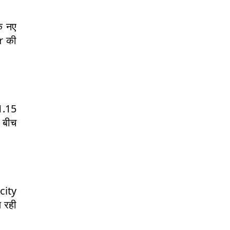
ि नए
r की
1.15
 बीच
city
 रही