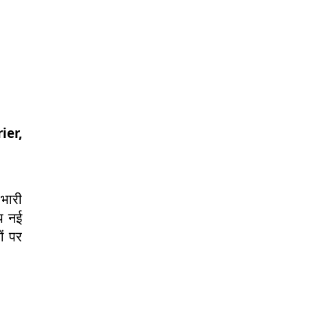
rier,
भारी
आप नई
ों पर