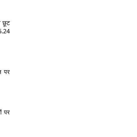
 छूट
5.24
ल पर
ं पर