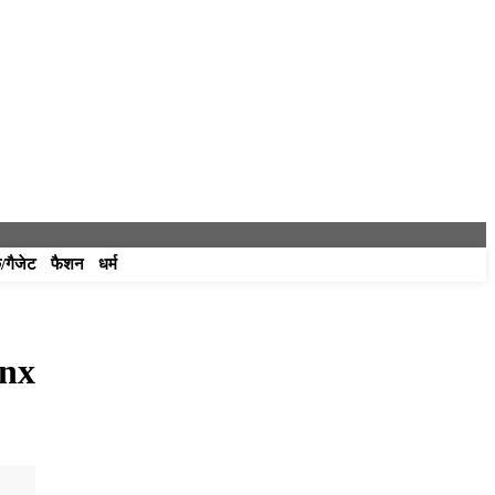
/गैजेट
फैशन
धर्म
onx