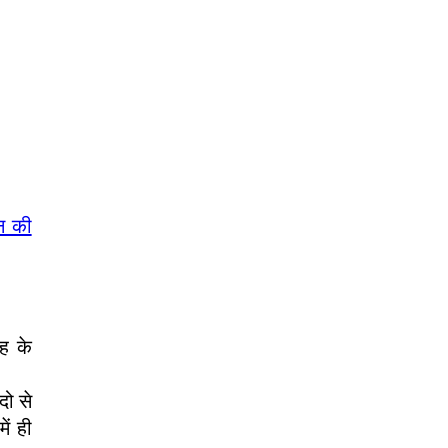
न की
ाह के
दो से
ें ही