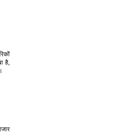
रिकों
ा है,
ं।
 हजार