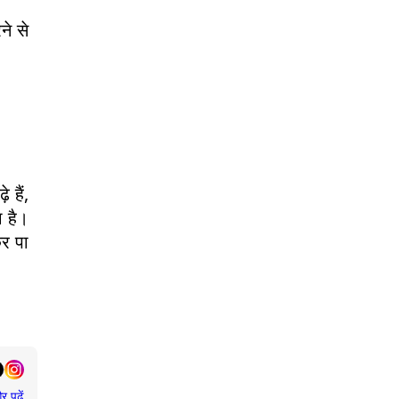
ने से
 हैं,
 है।
कर पा
र पढ़ें