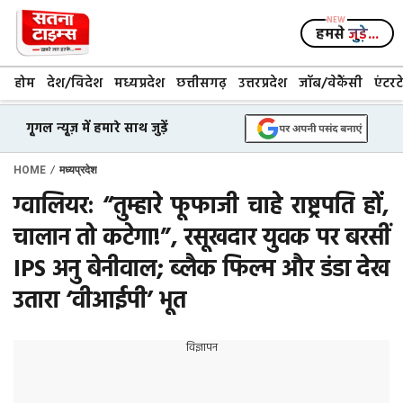
Skip
to
हमसे
जुड़े...
content
होम
देश/विदेश
मध्यप्रदेश
छत्तीसगढ़
उत्तरप्रदेश
जॉब/वेकैंसी
एंटरट
गूगल न्यूज़ में हमारे साथ जुड़ें
/
HOME
मध्यप्रदेश
ग्वालियर: “तुम्हारे फूफाजी चाहे राष्ट्रपति हों,
चालान तो कटेगा!”, रसूखदार युवक पर बरसीं
IPS अनु बेनीवाल; ब्लैक फिल्म और डंडा देख
उतारा ‘वीआईपी’ भूत
विज्ञापन