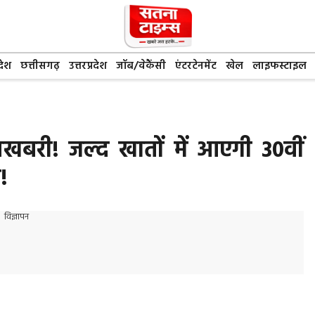
देश
छत्तीसगढ़
उत्तरप्रदेश
जॉब/वेकैंसी
एंटरटेनमेंट
खेल
लाइफस्टाइल
शखबरी! जल्द खातों में आएगी 30वीं
!
विज्ञापन