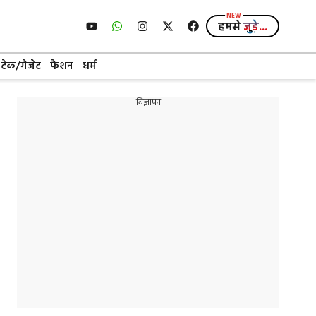
हमसे
जुड़े...
टेक/गैजेट
फैशन
धर्म
विज्ञापन