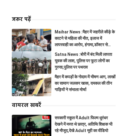
जरूर पढ़ें
Maihar News :मैहर में जहरीले कीड़े के
काटने से महिला की मौत, इलाज में
लापरवाही का आरोप, हंगामा,डॉक्टर से
झूमाझटकी
Satna News :बोरी में बंद मिली लापता
युवक की लाश, पुलिस पर फूटा लोगों का
गुस्सा,पुलिस पर पथराव
मैहर में कपड़ों के गोदाम में भीषण आग, लाखों
का सामान जलकर खाक, दमकल की तीन
गाड़ियों ने संभाला मोर्चा
वायरल खबरें
सरकारी स्कूल में Adult फिल्म धुरंधर
देखने में मस्त थे छात्र, अतिथि शिक्षक भी
रहे मौजूद,देखे Adult मूवी का वीडियो