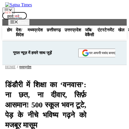
Skip
to
Menu
content
हमसे
जुड़े...
Menu
होम
देश/
मध्यप्रदेश
छत्तीसगढ़
उत्तरप्रदेश
जॉब/
एंटरटेनमेंट
खेल
विदेश
वेकैंसी
गूगल न्यूज़ में हमारे साथ जुड़ें
HOME
/
मध्यप्रदेश
डिंडौरी में शिक्षा का ‘वनवास’:
ना छत, ना दीवार, सिर्फ़
आसमान! 500 स्कूल भवन टूटे,
पेड़ के नीचे भविष्य गढ़ने को
मजबूर मासूम