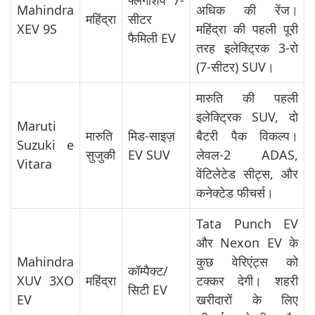
फ्लैगशिप 7-
Mahindra
अधिक की रेंज।
महिंद्रा
सीटर
XEV 9S
महिंद्रा की पहली पूरी
फैमिली EV
तरह इलेक्ट्रिक 3-रो
(7-सीटर) SUV।
मारुति की पहली
इलेक्ट्रिक SUV, दो
Maruti
मारुति
मिड-साइज़
बैटरी पैक विकल्प।
Suzuki e
सुजुकी
EV SUV
लेवल-2 ADAS,
Vitara
वेंटिलेटेड सीट्स, और
कनेक्टेड फीचर्स।
Tata Punch EV
और Nexon EV के
Mahindra
कुछ वेरिएंट्स को
कॉम्पैक्ट/
XUV 3XO
महिंद्रा
टक्कर देगी। शहरी
सिटी EV
EV
खरीदारों के लिए