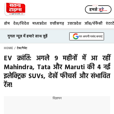
Skip
to
हमसे
जुड़े...
content
होम
देश/विदेश
मध्यप्रदेश
छत्तीसगढ़
उत्तरप्रदेश
जॉब/वेकैंसी
एंटरट
गूगल न्यूज़ में हमारे साथ जुड़ें
/
HOME
टेक/गैजेट
EV क्रांति: अगले 9 महीनों में आ रहीं
Mahindra, Tata और Maruti की 4 नई
इलेक्ट्रिक SUVs, देखें फीचर्स और संभावित
रेंज!
विज्ञापन